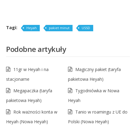
Tagi:
Heyah
pakiet minut
USSD
Podobne artykuły
11gr w Heyah i na
Magiczny pakiet (taryfa
stacjonarne
pakietowa Heyah)
Megapaczka (taryfa
Tygodniówka w Nowa
pakietowa Heyah)
Heyah
Rok ważności konta w
Tanio w roamingu z UE do
Heyah (Nowa Heyah)
Polski (Nowa Heyah)