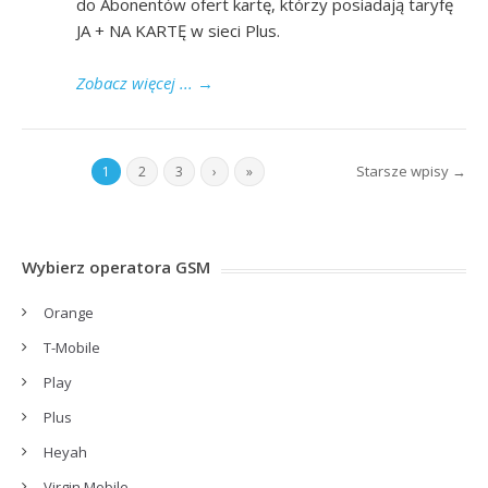
do Abonentów ofert kartę, którzy posiadają taryfę
JA + NA KARTĘ w sieci Plus.
Zobacz więcej ...
→
Starsze wpisy →
1
2
3
›
»
Wybierz operatora GSM
Orange
T-Mobile
Play
Plus
Heyah
Virgin Mobile