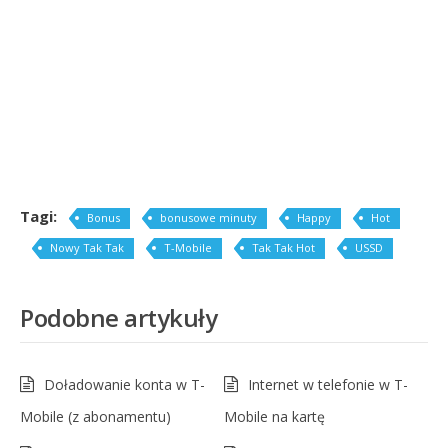
Tagi:
Bonus
bonusowe minuty
Happy
Hot
Nowy Tak Tak
T-Mobile
Tak Tak Hot
USSD
Podobne artykuły
Doładowanie konta w T-
Internet w telefonie w T-
Mobile (z abonamentu)
Mobile na kartę