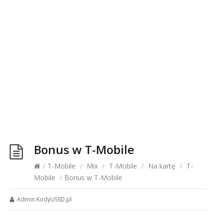
Bonus w T-Mobile
/
T-Mobile
/
Mix
/
T-Mobile
/
Na kartę
/
T-
Mobile
/
Bonus w T-Mobile
Admin KodyUSSD.pl